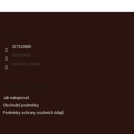
Z
á
p
a
Kontakt
t
257323600
í
603570101
kozesiny_kubin
Informace pro vás
Jak nakupovat
Obchodní podmínky
Podmínky ochrany osobních údajů