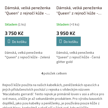
Dámská, velká peneženka
Dámská, velká peneženka
"Queen" z rejnočí kůže -
"Queen" z rejnočí kůže -
Zelená
Černá
Skladem
(1 ks)
Skladem
(>5 ks)
3 750 Kč
3 950 Kč
Do košíku
Do košíku
Dámská, velká peneženka
Dámská, velká peneženka
"Queen" z rejnočí kůže - Zelená
"Queen" z rejnočí kůže - Černá
glitter gold
4
položek celkem
O
v
l
Rejnočí kůže použita na našich kabelkách, peněženkách opascích a
á
jiných příslušenstvích pochází z rejnoka s vědeckým názvem
d
'Maculabatis gerrardi'. Tento rejnok je primárně loven v asii a africe pro
a
své maso, a kůže je až sekundárním produktem. Pro výrobu luxusních
c
doplňků, jako jsou kabelky a peněženky, je používána pouze kůže z
í