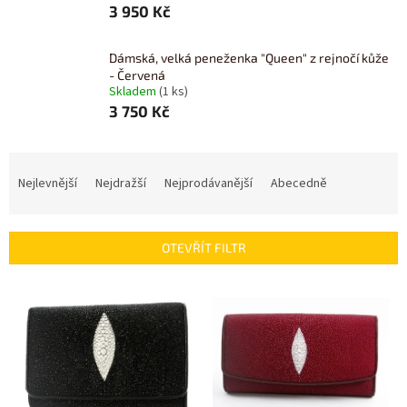
3 950 Kč
Dámská, velká peneženka "Queen" z rejnočí kůže
- Červená
Skladem
(1 ks)
3 750 Kč
Ř
a
Nejlevnější
Nejdražší
Nejprodávanější
Abecedně
z
e
n
OTEVŘÍT FILTR
í
p
V
r
ý
o
p
d
i
u
s
k
p
t