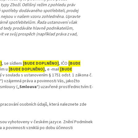
 typy Zboží. Odlišný režim z pohledu práv
é spotřeby dodávaného spotřebiteli, prodej
ka nejsou v našem vzoru zohledněna. Upravte
márně spotřebitelům. Řada ustanovení však
okud tedy prodáváte hlavně podnikatelům,
 ve svůj prospěch (například práva z vad,
]
, se sídlem
[BUDE DOPLNĚNO]
, IČO
[BUDE
ém u
[BUDE DOPLNĚNO]
,
e
-mail
[BUDE
jí v souladu s ustanovením § 1751 odst. 1 zákona č.
“) vzájemná práva a povinnosti Vás, jakožto
 smlouvy („
Smlouva
“) uzavřené prostřednictvím E-
pracování osobních údajů, která naleznete zde
 jsou vyhotoveny v českém jazyce. Znění Podmínek
a povinnosti vzniklá po dobu účinnosti