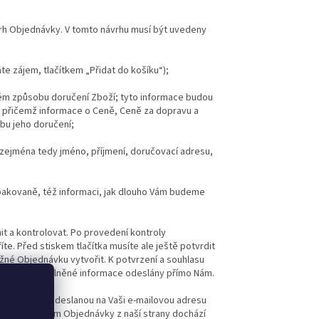
ávrh Objednávky. V tomto návrhu musí být uvedeny
e zájem, tlačítkem „Přidat do košíku“);
ém způsobu doručení Zboží; tyto informace budou
, přičemž informace o Ceně, Ceně za dopravu a
bu jeho doručení;
, zejména tedy jméno, příjmení, doručovací adresu,
pakovaně, též informaci, jak dlouho Vám budeme
t a kontrolovat. Po provedení kontroly
te. Před stiskem tlačítka musíte ale ještě potvrdit
é Objednávku vytvořit. K potvrzení a souhlasu
dou všechny vyplněné informace odeslány přímo Nám.
íme zprávou odeslanou na Vaši e-mailovou adresu
y. Potvrzením Objednávky z naší strany dochází