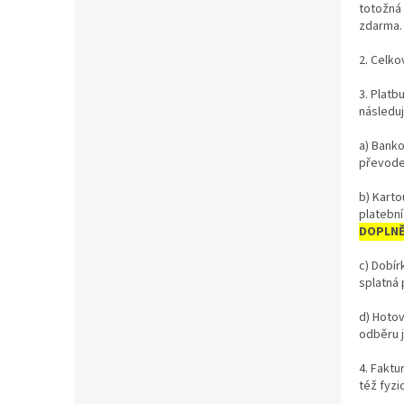
totožná
zdarma.
2. Celk
3. Plat
následuj
a) Bank
převode
b) Karto
platební
DOPLNĚ
c) Dobír
splatná 
d) Hotov
odběru j
4. Faktu
též fyzi