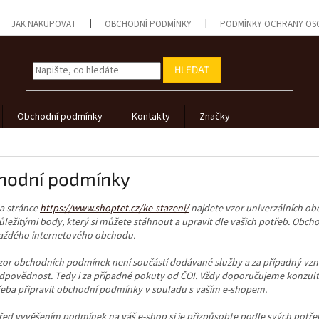
JAK NAKUPOVAT
OBCHODNÍ PODMÍNKY
PODMÍNKY OCHRANY OS
HLEDAT
Obchodní podmínky
Kontakty
Značky
hodní podmínky
a stránce
https://www.shoptet.cz/ke-stazeni/
najdete vzor univerzálních ob
ůležitými body, který si můžete stáhnout a upravit dle vašich potřeb. Obc
aždého internetového obchodu.
zor obchodních podmínek není součástí dodávané služby a za případný vzn
dpovědnost. Tedy i za případné pokuty od ČOI. Vždy doporučujeme konzultova
řeba připravit obchodní podmínky v souladu s vaším e-shopem.
řed vyvěšením podmínek na váš e-shop si je přizpůsobte podle svých potře