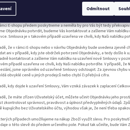
ní Smlouvy mezi Námi a Vámi. Podmínky ve znění účinném ke dni Objednávk
avení
Odmítnout
Souh
u nastat i případy, kdy Vám nebudeme moci Objednávku potvrdit. Jedná se
 kdy objednáte větší počet kusů Zboží, než kolik je z naší strany umožněn
ámci E-shopu předem poskytneme a neměla by pro Vás být tedy překvapivá.
e Objednávku potvrdit, budeme Vás kontaktovat a zašleme Vám nabídku 
ce. Smlouva je v takovém případě uzavřena ve chvíli, kdy Naši nabídku po
ípadě, že v rámci E-shopu nebo v návrhu Objednávky bude uvedena zjevně c
at ani v případě, kdy jste obdrželi potvrzení Objednávky, a tedy došlo k 
adně kontaktovat a zašleme Vám nabídku na uzavření nové Smlouvy v po
ovém případě uzavřena ve chvíli, kdy Naši nabídku potvrdíte. V případě, že 
deslání, jsme oprávněni od uzavřené Smlouvy odstoupit. Za zjevnou chybu 
dá obvyklé ceně u jiných prodejců nebo chybí či přebývá cifra.
padě, kdy dojde k uzavření Smlouvy, Vám vzniká závazek k zaplacení Celkov
padě, že máte zřízen Uživatelský účet, můžete učinit Objednávku jeho prost
t zkontrolovat správnost, pravdivost a úplnost předvyplněných údajů. Zp
ě kupujícího bez Uživatelského účtu, výhodou však je, že není třeba opakov
kterých případech umožňujeme na nákup Zboží využít slevu. Pro poskytnutí
 údaje o této slevě do předem určeného pole. Pokud tak učiníte, bude Vám 