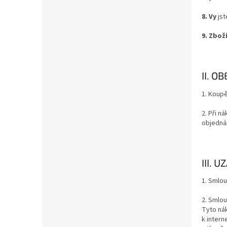
8. Vy
jst
9. Zbož
II. 
1. Koupě
2. Při n
objedná
III. 
1. Smlou
2. Smlou
Tyto nák
k inter