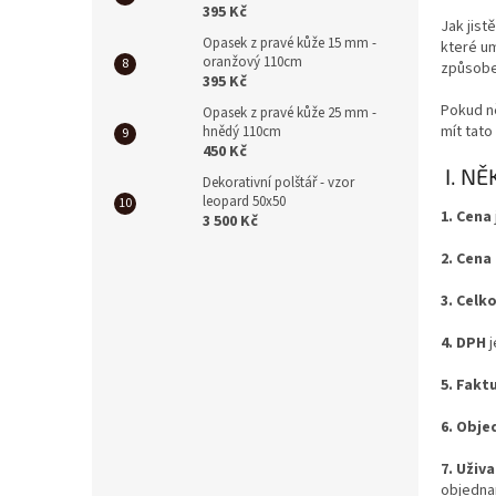
395 Kč
Jak jist
Opasek z pravé kůže 15 mm -
které um
oranžový 110cm
způsobem
395 Kč
Pokud n
Opasek z pravé kůže 25 mm -
mít tat
hnědý 110cm
450 Kč
I. NĚ
Dekorativní polštář - vzor
leopard 50x50
1. Cena
3 500 Kč
2. Cena
3. Celk
4. DPH
j
5. Fakt
6. Obj
7. Uživ
objedna