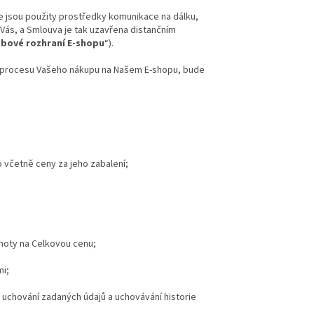
 že jsou použity prostředky komunikace na dálku,
Vás, a Smlouva je tak uzavřena distančním
bové rozhraní E-shopu
“).
ci procesu Vašeho nákupu na Našem E-shopu, bude
o včetně ceny za jeho zabalení;
noty na Celkovou cenu;
mi;
 uchování zadaných údajů a uchovávání historie