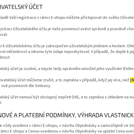
ŽIVATELSKÝ ÚČET
kladě Vaší registrace v rámci E-shopu můžete přistupovat do svého Uživate
egistraci Uživatelského účtu je Vaše povinnost uvést správně a pravdivě v
ovat.
up k Uživatelskému účtu je zabezpečen uživatelským jménem a heslem. Ohle
at mlčenlivost a nikomu tyto údaje neposkytovat. V případě, že dojde k je
nost.
telský účet je osobní, a nejste tedy oprávněni umožnit jeho využívání třetí
živatelský účet můžeme zrušit, a to zejména v případě, když jej více, než
[
 své povinnosti dle Smlouvy.
atelský účet nemusí být dostupný nepřetržitě, a to zejména s ohledem na 
í.
ENOVÉ A PLATEBNÍ PODMÍNKY, VÝHRADA VLASTNIC
 je vždy uvedena v rámci E-shopu, v návrhu Objednávky a samozřejmě ve S
 rámci E-shopu a Cenou uvedenou v návrhu Objednávky se uplatní Cena uve