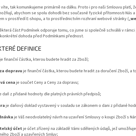
ě víte, tak komunikujeme primárně na dálku. Proto i pro naši Smlouvu platí,
ožňují, abychom se spolu dohodli bez současné fyzické přítomnosti Nás a 
 v prostředí E-shopu, a to prostřednictvím rozhraní webové stránky („
we
ěkterá část Podmínek odporuje tomu, co jsme si společně schválili v rám
o konkrétní dohoda před Podmínkami přednost.
KTERÉ DEFINICE
je finanční částka, kterou budete hradit za Zboží;
 za dopravu
je finanční částka, kterou budete hradit za doručení Zboží, a t
ová cena
je součet Ceny a Ceny za dopravu;
e daň z přidané hodnoty dle platných právních předpisů;
ura
je daňový doklad vystavený v souladu se zákonem o dani z přidané hod
ednávka
je Váš neodvolatelný návrh na uzavření Smlouvy o koupi Zboží s Ná
atelský účet
je účet zřízený na základě Vámi sdělených údajů, jež umožňuje
ného Zboží a uzavřených Smluv;