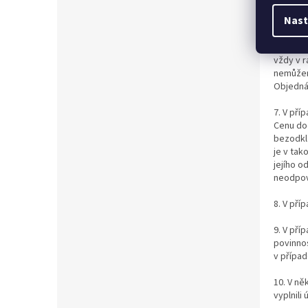
k uzavře
Nast
6. Moho
případy,
vždy v r
nemůžem
Objednáv
7. V př
Cenu dod
bezodkl
je v tak
jejího o
neodpoví
8. V pří
9. V pří
povinnos
v případ
10. V ně
vyplnili