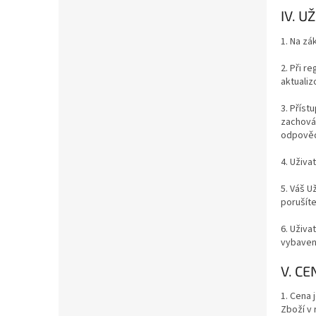
IV. U
1. Na zá
2. Při r
aktualiz
3. Příst
zachováv
odpověd
4. Uživa
5. Váš U
porušíte
6. Uživ
vybaven
V. C
1. Cena
Zboží v