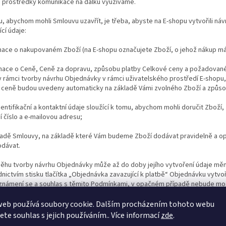
že prostředky komunikace na dálku využíváme.
u, abychom mohli Smlouvu uzavřít, je třeba, abyste na E-shopu vytvořili n
ící údaje:
mace o nakupovaném Zboží (na E-shopu označujete Zboží, o jehož nákup mát
rmace o Ceně, Ceně za dopravu, způsobu platby Celkové ceny a požadovan
v rámci tvorby návrhu Objednávky v rámci uživatelského prostředí E-shopu
 ceně budou uvedeny automaticky na základě Vámi zvolného Zboží a způso
dentifikační a kontaktní údaje sloužící k tomu, abychom mohli doručit Zboží
í číslo a e-mailovou adresu;
ípadě Smlouvy, na základě které Vám budeme Zboží dodávat pravidelně a o
odávat.
běhu tvorby návrhu Objednávky může až do doby jejího vytvoření údaje měni
nictvím stisku tlačítka „Objednávka zavazující k platbě“ Objednávku vytvoří
známení se a souhlas s těmito Podmínkami, v opačném případě nebude možn
atrhávací políčko. Po stisku tlačítka „Objednávka zavazující k platbě“ bu
web používá soubory cookie. Dalším procházením tohoto webu
 Objednávku Vám v co nejkratší době poté, kdy Nám bude doručena, potvrd
jete souhlas s jejich používáním.. Více informací
zde
.
 v Objednávce. Součástí potvrzení bude shrnutí Objednávky a tyto Podmínk