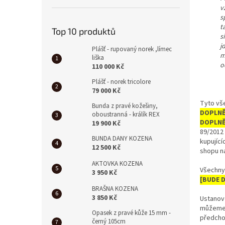
a
v
n
s
e
t
Top 10 produktů
l
s
j
Plášť - rupovaný norek ,límec
m
liška
o
110 000 Kč
Plášť - norek tricolore
79 000 Kč
Tyto vš
Bunda z pravé kožešiny,
DOPLNĚ
oboustranná - králík REX
DOPLNĚ
19 900 Kč
89/2012 
BUNDA DANY KOZENA
kupující
12 500 Kč
shopu n
AKTOVKA KOZENA
Všechny
3 950 Kč
[BUDE 
BRAŠNA KOZENA
3 850 Kč
Ustanov
můžeme 
Opasek z pravé kůže 15 mm -
předcho
černý 105cm