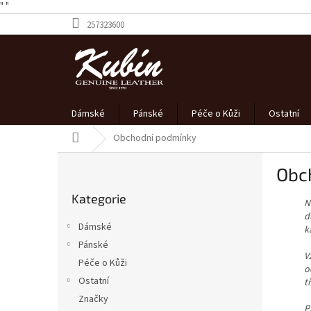
" "
Přejít
257323600
na
obsah
Dámské
Pánské
Péče o Kůži
Ostatní
Domů
Obchodní podmínky
P
Obc
o
Přeskočit
s
Kategorie
kategorie
N
t
d
r
Dámské
k
a
Pánské
n
V
Péče o Kůži
n
o
í
Ostatní
t
p
Značky
P