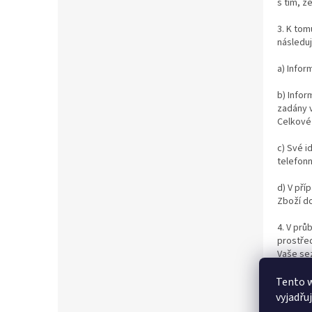
s tím, 
3. K tom
následuj
a) Infor
b) Info
zadány 
Celkové
c) Své i
telefonn
d) V př
Zboží d
4. V prů
prostřed
Vaše se
slouží z
Tento 
5. Vaši
vyjadřu
zadanou