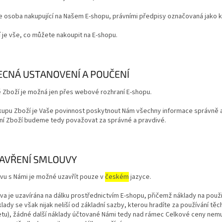
e osoba nakupující na Našem E-shopu, právními předpisy označovaná jako ku
í
je vše, co můžete nakoupit na E-shopu.
OBECNÁ USTANOVENÍ A POUČENÍ
 Zboží je možná jen přes webové rozhraní E-shopu.
ákupu Zboží je Vaše povinnost poskytnout Nám všechny informace správně a 
ní Zboží budeme tedy považovat za správné a pravdivé.
UZAVŘENÍ SMLOUVY
vu s Námi je možné uzavřít pouze v
českém
jazyce.
va je uzavírána na dálku prostřednictvím E-shopu, přičemž náklady na použi
lady se však nijak neliší od základní sazby, kterou hradíte za používání tě
netu), žádné další náklady účtované Námi tedy nad rámec Celkové ceny nem