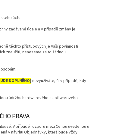
lského účtu.
šechny zadávané údaje a v případě změny je
dně těchto přístupových je Vaší povinností
jich zneužití, neneseme za to žádnou
m osobám.
BUDE DOPLNĚNO]
nevyužíváte, či v případě, kdy
nutnou údržbu hardwarového a softwarového
KÉHO PRÁVA
mlouvě. V případě rozporu mezi Cenou uvedenou u
dená v návrhu Objednávky, která bude vždy