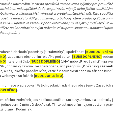
zorové a univerzální.
Pozor na specifická ustanovení a výjimky pro pro určité
potřebitele má například dodávka potravin, nápojů nebo jiného zboží běžn
abákových a alkoholických výrobků či prodej uměleckých děl. Tato specifi
i opět na míru.
Tyto VOP jsou hlavně pro E-shopy, které prodávají Zboží pri
de ve VOP upravit ve vztahu k podnikateli lépe pro Vás jako prodávající. P
ůžete po konzultaci se svým právním zástupcem spoustu ustanovení upravit
dstoupení…).
eobecné obchodní podmínky (“
Podmínky
”) společnosti
[BUDE DOPLNĚNO
NO]
, zapsaná v obchodním rejstříku pod sp. zn.
[BUDE DOPLNĚNO]
veden
NO]
,
telefonní číslo
[BUDE DOPLNĚNO]
(„
My
” nebo „
Prodávající
”) upravu
Sb., občanský zákoník, ve znění pozdějších předpisů („
Občanský zákoník
ch, a Nás, jakožto prodávajících, vzniklá v souvislosti nebo na základě kupní
a webových stránkách
[BUDE DOPLNĚNO]
.
 informace o zpracování Vašich osobních údajů jsou obsaženy v Zásadách z
DOPLNĚNO]
.
ení těchto Podmínek jsou nedílnou součástí Smlouvy. Smlouva a Podmínky
jednostranně měnit či doplňovat. Tímto ustanovením nejsou dotčena práva 
zího znění Podmínek.