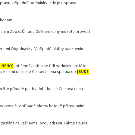
opravu, případně podmínky, kdy je doprava
ákonem.
dáním Zboží. Úhradu Celkové ceny můžete provést
rzení Objednávky. V případě platby bankovním
LNĚNO]
, přičemž platba se řídí podmínkami této
by kartou online je Celková cena splatná do
[BUDE
oží. V případě platby dobírkou je Celková cena
rovozovně. V případě platby hotově při osobním
zaslána na Vaši e-mailovou adresu. Faktura bude