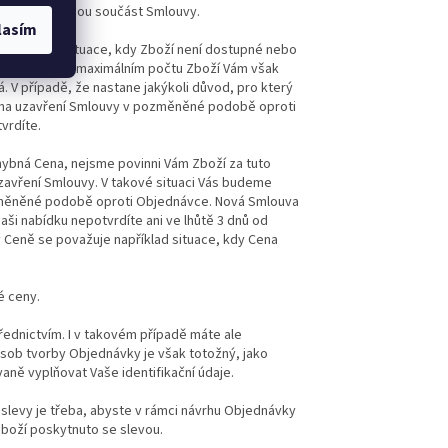
y tvoří nedílnou součást Smlouvy.
lasím
 zejména o situace, kdy Zboží není dostupné nebo
o. Informaci o maximálním počtu Zboží Vám však
 V případě, že nastane jakýkoli důvod, pro který
na uzavření Smlouvy v pozměněné podobě oproti
tvrdíte.
hybná Cena, nejsme povinni Vám Zboží za tuto
uzavření Smlouvy. V takové situaci Vás budeme
změněné podobě oproti Objednávce. Nová Smlouva
Naši nabídku nepotvrdíte ani ve lhůtě 3 dnů od
v Ceně se považuje například situace, kdy Cena
é ceny.
řednictvím. I v takovém případě máte ale
ůsob tvorby Objednávky je však totožný, jako
aně vyplňovat Vaše identifikační údaje.
 slevy je třeba, abyste v rámci návrhu Objednávky
Zboží poskytnuto se slevou.