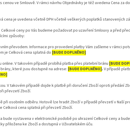
 s cenou ve Smlouvě. V rámci návrhu Objednávky je též uvedena Cena za d
ová cena je uvedena včetně DPH včetně veškerých poplatků stanovených z
bu Celkové ceny po Vás budeme požadovat po uzavření Smlouvy a před pře
ícími
způsoby:
ovním převodem. Informace pro provedení platby Vám zašleme v rámci potv
m je Celková cena splatná do
[BUDE DOPLNĚNO]
u online. V takovém případě probíhá platba přes platební bránu
[BUDE DOP
 brány, které jsou dostupné na adrese:
[BUDE DOPLNĚNO]
.
V případě plat
NO]
kou.
V takovém případě dojde k platbě při doručení Zboží oproti předání Zb
při převzetí Zboží.
ě při osobním odběru. Hotově lze hradit Zboží v případě převzetí v Naší p
e Celková cena splatná při převzetí Zboží.
ra bude vystavena v elektronické podobě po uhrazení Celkové ceny a bude 
cky přiložena ke Zboží a dostupná v Uživatelském úču.