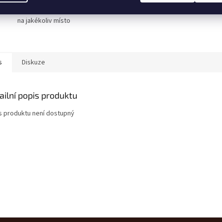
Doručení do druhého dne
na jakékoliv místo
s
Diskuze
ailní popis produktu
s produktu není dostupný