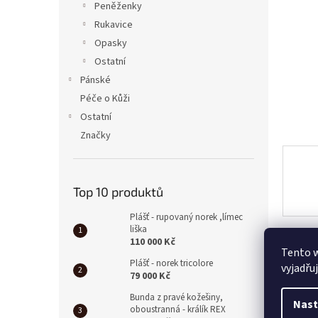
a
Peněženky
n
Rukavice
e
Opasky
l
Ostatní
Pánské
Péče o Kůži
Ostatní
Značky
Top 10 produktů
Plášť - rupovaný norek ,límec
liška
110 000 Kč
Tento 
Plášť - norek tricolore
vyjadřu
79 000 Kč
Bunda z pravé kožešiny,
Nast
oboustranná - králík REX