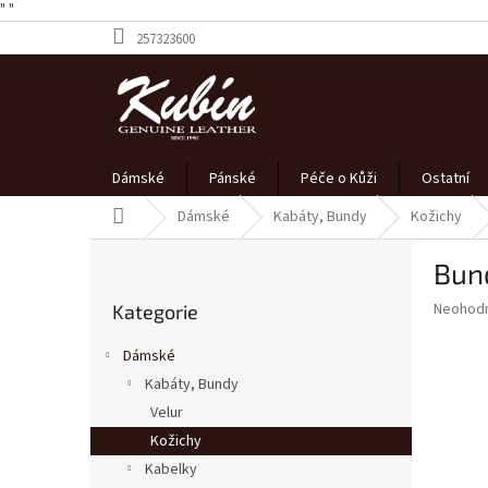
" "
Přejít
257323600
na
obsah
Dámské
Pánské
Péče o Kůži
Ostatní
Domů
Dámské
Kabáty, Bundy
Kožichy
P
Bund
o
Přeskočit
s
Průměr
Neohod
Kategorie
kategorie
t
hodnoce
r
produkt
Dámské
a
je
Kabáty, Bundy
0,0
n
z
Velur
n
5
í
Kožichy
hvězdič
p
Kabelky