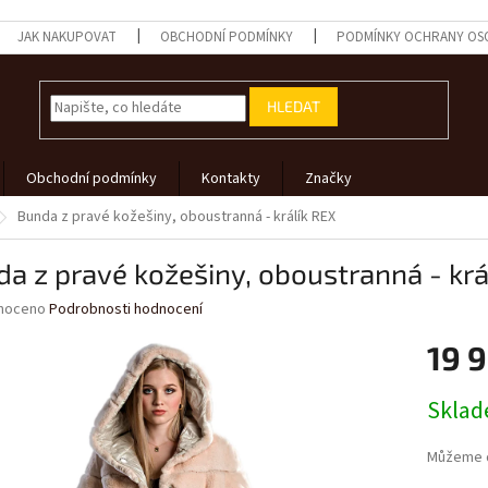
JAK NAKUPOVAT
OBCHODNÍ PODMÍNKY
PODMÍNKY OCHRANY OS
HLEDAT
Obchodní podmínky
Kontakty
Značky
Bunda z pravé kožešiny, oboustranná - králík REX
a z pravé kožešiny, oboustranná - krá
né
noceno
Podrobnosti hodnocení
ní
19 
u
Měrná
Skla
cena:
ek.
Můžeme d