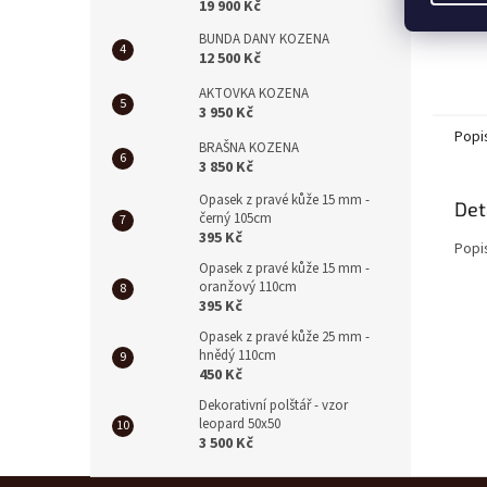
19 900 Kč
BUNDA DANY KOZENA
12 500 Kč
AKTOVKA KOZENA
3 950 Kč
Popi
BRAŠNA KOZENA
3 850 Kč
Opasek z pravé kůže 15 mm -
Det
černý 105cm
395 Kč
Popi
Opasek z pravé kůže 15 mm -
oranžový 110cm
395 Kč
Opasek z pravé kůže 25 mm -
hnědý 110cm
450 Kč
Dekorativní polštář - vzor
leopard 50x50
3 500 Kč