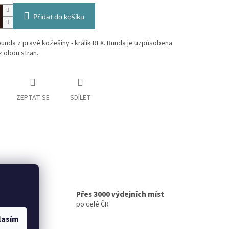
Přidat do košíku
nda z pravé kožešiny - králík REX. Bunda je uzpůsobena
z obou stran.
ZEPTAT SE
SDÍLET
Přes 3000 výdejních míst
po celé ČR
lasím