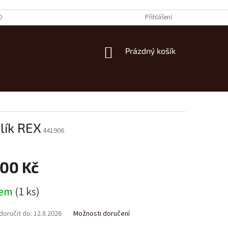
OBNÍCH ÚDAJŮ
Přihlášení
NÁKUPNÍ
Prázdný košík
KOŠÍK
lík REX
441906
900 Kč
dem
(1 ks)
oručit do:
12.8.2026
Možnosti doručení