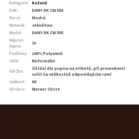
Kategorie
:
Kožené
EAN
:
DANY DK CW 555
Barva
:
Modrá
Materiál
:
Jehnětina
Model
:
DANY DK CW 555
Náprsní
2x
kapsa
:
Podšívka
:
100% Polyamid
Střih
:
Neformální
čištění dle popisu na etiketě, při promoknutí
Údržba
:
sušit na velikostně odpovídajícím ramí
Velikost
:
60
Výrobce
:
Werner Christ
Z
á
p
a
Kontakt
t