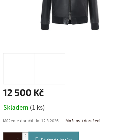
12 500 Kč
Měrná
Skladem
(1 ks)
cena:
Můžeme doručit do:
12.8.2026
Možnosti doručení
Přidat do košíku