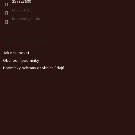
257323600
í
603570101
kozesiny_kubin
Informace pro vás
Jak nakupovat
Obchodní podmínky
Podmínky ochrany osobních údajů