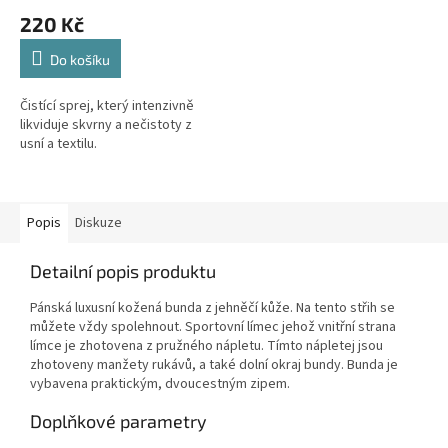
220 Kč
Do košíku
Čistící sprej, který intenzivně
likviduje skvrny a nečistoty z
usní a textilu.
Popis
Diskuze
Detailní popis produktu
Pánská luxusní kožená bunda z jehněčí kůže. Na tento střih se
můžete vždy spolehnout. Sportovní límec jehož vnitřní strana
límce je zhotovena z pružného nápletu. Tímto nápletej jsou
zhotoveny manžety rukávů, a také dolní okraj bundy. Bunda je
vybavena praktickým, dvoucestným zipem.
Doplňkové parametry