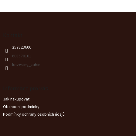
Z
á
p
a
Kontakt
t
257323600
í
603570101
kozesiny_kubin
Informace pro vás
Jak nakupovat
Obchodní podmínky
Podmínky ochrany osobních údajů