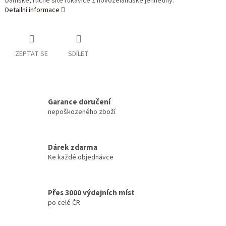
Dámské, ručně šité rukavice z novozélandské jehnětiny.
Detailní informace
ZEPTAT SE
SDÍLET
Garance doručení
nepoškozeného zboží
Dárek zdarma
Ke každé objednávce
Přes 3000 výdejních míst
po celé ČR