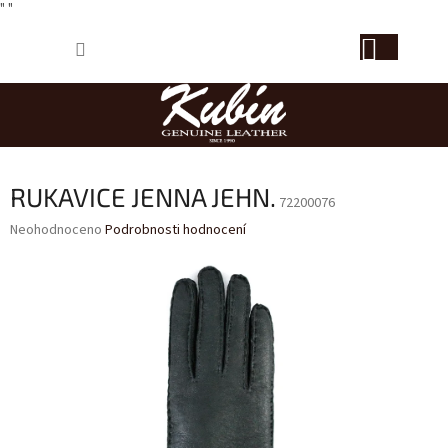
" "
Přejít
NÁKUP
na
obsah
KOŠÍK
RUKAVICE JENNA JEHN.
72200076
Průměrné
Neohodnoceno
Podrobnosti hodnocení
hodnocení
produktu
je
0,0
z
5
hvězdiček.