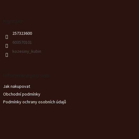
Z
á
p
a
Kontakt
t
257323600
í
603570101
kozesiny_kubin
Informace pro vás
Jak nakupovat
Obchodní podmínky
Podmínky ochrany osobních údajů