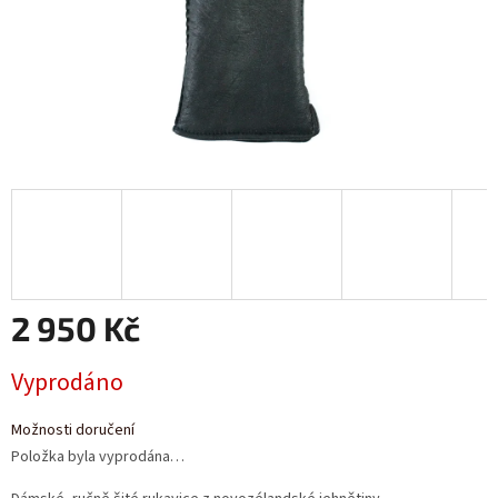
2 950 Kč
Měrná
Vyprodáno
cena:
Možnosti doručení
Položka byla vyprodána…