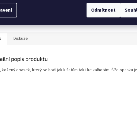
Doručení do druhého dne
avení
Odmítnout
Souh
na jakékoliv místo
s
Diskuze
ailní popis produktu
, kožený opasek, který se hodí jak k šatům tak i ke kalhotám. Šíře opasku 