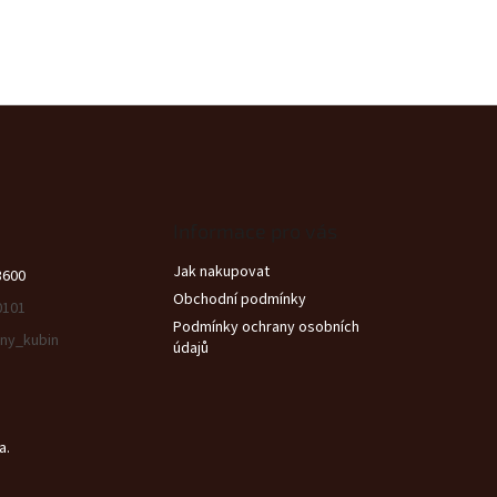
Informace pro vás
Jak nakupovat
3600
Obchodní podmínky
0101
Podmínky ochrany osobních
ny_kubin
údajů
a.