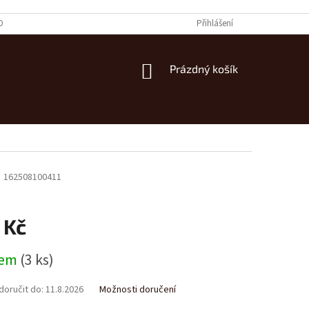
OBNÍCH ÚDAJŮ
Přihlášení
NÁKUPNÍ
Prázdný košík
KOŠÍK
m
162508100411
 Kč
dem
(3 ks)
oručit do:
11.8.2026
Možnosti doručení