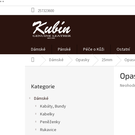
" "
Přejít
257323600
na
obsah
Dámské
Pánské
Péče o Kůži
Ostatní
Domů
Dámské
Opasky
25mm
Opase
P
Opa
o
Přeskočit
s
Průměr
Neohod
Kategorie
kategorie
t
hodnoce
r
produkt
Dámské
a
je
Kabáty, Bundy
0,0
n
z
Kabelky
n
5
í
Peněženky
hvězdič
p
Rukavice