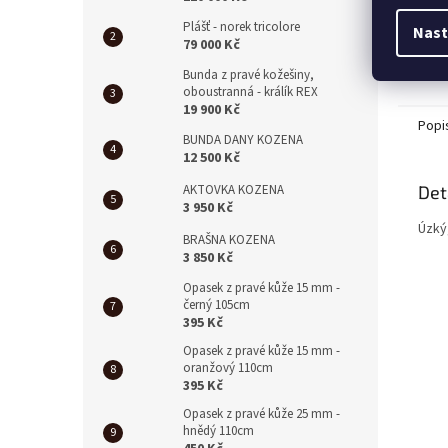
Plášť - norek tricolore
Nast
79 000 Kč
Bunda z pravé kožešiny,
oboustranná - králík REX
19 900 Kč
Popi
BUNDA DANY KOZENA
12 500 Kč
Det
AKTOVKA KOZENA
3 950 Kč
Úzký
BRAŠNA KOZENA
3 850 Kč
Opasek z pravé kůže 15 mm -
černý 105cm
395 Kč
Opasek z pravé kůže 15 mm -
oranžový 110cm
395 Kč
Opasek z pravé kůže 25 mm -
hnědý 110cm