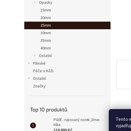
a
Opasky
n
15mm
e
20mm
l
25mm
30mm
35mm
40mm
Ostatní
Pánské
Péče o Kůži
Ostatní
Značky
Top 10 produktů
Tento 
Plášť - rupovaný norek ,límec
liška
vyjadřu
110 000 Kč