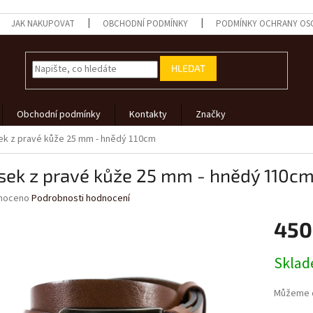
JAK NAKUPOVAT
OBCHODNÍ PODMÍNKY
PODMÍNKY OCHRANY OS
HLEDAT
Obchodní podmínky
Kontakty
Značky
k z pravé kůže 25 mm - hnědý 110cm
sek z pravé kůže 25 mm - hnědý 110c
né
noceno
Podrobnosti hodnocení
ní
450
u
Měrná
Skla
cena:
ek.
Můžeme d