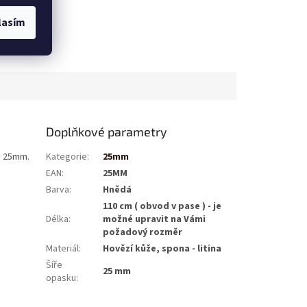
lasím
Doplňkové parametry
je 25mm.
Kategorie
:
25mm
EAN
:
25MM
Barva
:
Hnědá
110 cm ( obvod v pase ) - je
Délka
:
možné upravit na Vámi
požadový rozměr
Materiál
:
Hovězí kůže, spona - litina
Šíře
25 mm
opasku
: