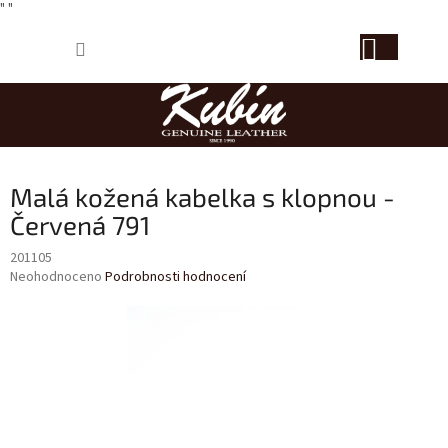
" "
Přejít
NÁKUP
na
obsah
KOŠÍK
Malá kožená kabelka s klopnou -
Červená 791
201105
Průměrné
Neohodnoceno
Podrobnosti hodnocení
hodnocení
produktu
je
0,0
z
5
hvězdiček.