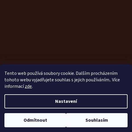
Tento web používá soubory cookie. Dalším procházením
tohoto webu vyjadřujete souhlas s jejich používáním.. Více
informací
zde
.
Vytvořil Shoptet
Nastavení
Nastavil tým EshopyUmíme.cz
Odmítnout
Souhlasím
Copyright 2026
Kožešiny Kubín
. Všechna práva vyhrazena.