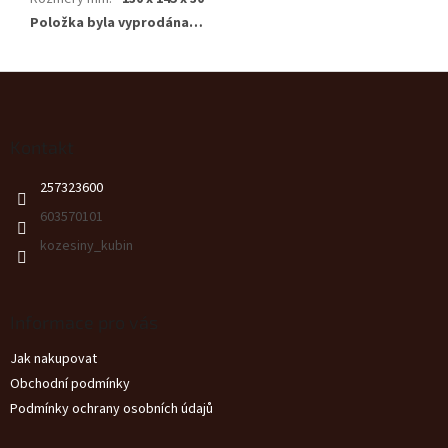
Položka byla vyprodána…
Z
á
p
a
Kontakt
t
257323600
í
603570101
kozesiny_kubin
Informace pro vás
Jak nakupovat
Obchodní podmínky
Podmínky ochrany osobních údajů