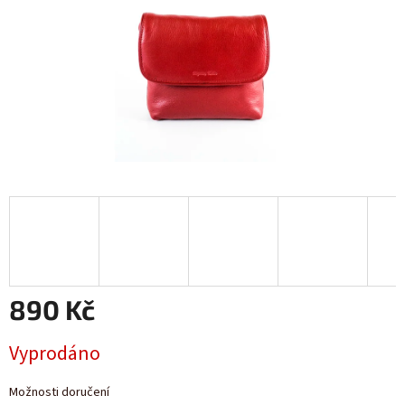
890 Kč
Měrná
Vyprodáno
cena:
Možnosti doručení