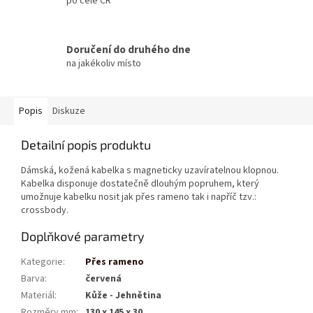
po celé ČR
Doručení do druhého dne
na jakékoliv místo
Popis
Diskuze
Detailní popis produktu
Dámská, kožená kabelka s magneticky uzavíratelnou klopnou.
Kabelka disponuje dostatečně dlouhým popruhem, který
umožnuje kabelku nosit jak přes rameno tak i napříč tzv.:
crossbody.
Doplňkové parametry
Kategorie
:
Přes rameno
Barva
:
červená
Materiál
:
Kůže - Jehnětina
Rozměry mm
:
130 x 145 x 30