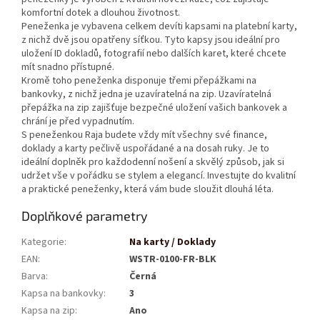
komfortní dotek a dlouhou životnost.
Peneženka je vybavena celkem devíti kapsami na platební karty,
z nichž dvě jsou opatřeny síťkou. Tyto kapsy jsou ideální pro
uložení ID dokladů, fotografií nebo dalších karet, které chcete
mít snadno přístupné.
Kromě toho peneženka disponuje třemi přepážkami na
bankovky, z nichž jedna je uzavíratelná na zip. Uzavíratelná
přepážka na zip zajišťuje bezpečné uložení vašich bankovek a
chrání je před vypadnutím.
S peneženkou Raja budete vždy mít všechny své finance,
doklady a karty pečlivě uspořádané a na dosah ruky. Je to
ideální doplněk pro každodenní nošení a skvělý způsob, jak si
udržet vše v pořádku se stylem a elegancí. Investujte do kvalitní
a praktické peneženky, která vám bude sloužit dlouhá léta.
Doplňkové parametry
Kategorie
:
Na karty / Doklady
EAN
:
WSTR-0100-FR-BLK
Barva
:
Černá
Kapsa na bankovky
:
3
Kapsa na zip
:
Ano