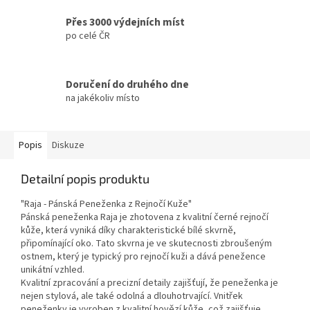
Přes 3000 výdejních míst
po celé ČR
Doručení do druhého dne
na jakékoliv místo
Popis
Diskuze
Detailní popis produktu
"Raja - Pánská Peneženka z Rejnočí Kuže"
Pánská peneženka Raja je zhotovena z kvalitní černé rejnočí
kůže, která vyniká díky charakteristické bílé skvrně,
připomínající oko. Tato skvrna je ve skutecnosti zbroušeným
ostnem, který je typický pro rejnočí kuži a dává penežence
unikátní vzhled.
Kvalitní zpracování a precizní detaily zajišťují, že peneženka je
nejen stylová, ale také odolná a dlouhotrvající. Vnitřek
peneženky je vyroben z kvalitní hovězí kůže, což zajišťuje