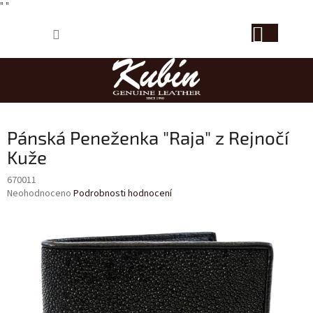
" "
Přejít
NÁKUP
na
obsah
KOŠÍK
Pánská Peneženka "Raja" z Rejnočí
Kuže
670011
Průměrné
Neohodnoceno
Podrobnosti hodnocení
hodnocení
produktu
je
0,0
z
5
hvězdiček.