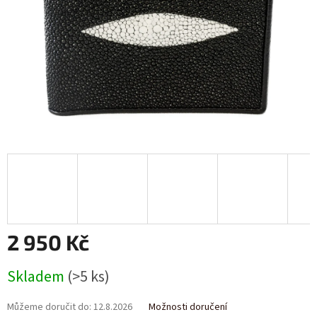
2 950 Kč
Měrná
Skladem
(>5 ks)
cena:
Můžeme doručit do:
12.8.2026
Možnosti doručení