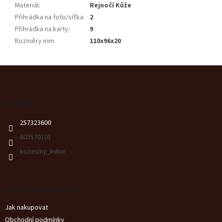
Materiál
:
Rejnočí Kůže
Přihrádka na foto/síťka
:
2
Přihrádka na karty
:
9
Rozměry mm
:
110x96x20
Z
á
p
a
Kontakt
t
257323600
í
603570101
kozesiny_kubin
Informace pro vás
Jak nakupovat
Obchodní podmínky