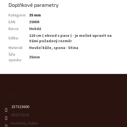
Doplňkové parametry
Kategorie
:
35 mm
EAN
:
35MM
Barva
:
Hnědá
110 cm ( obvod v pase ) - je možné upravit na
Délka
:
Vámi požadový rozměr
Materiál
:
Hovězí kůže, spona - litina
Šíře
35mm
opasku
:
Z
á
p
a
Kontakt
t
257323600
í
603570101
kozesiny_kubin