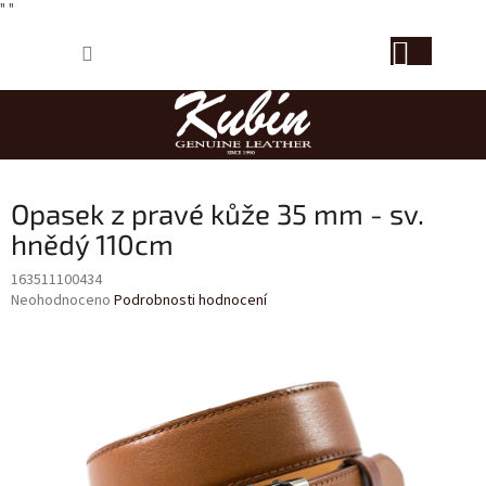
" "
Přejít
NÁKUP
na
obsah
KOŠÍK
Opasek z pravé kůže 35 mm - sv.
hnědý 110cm
163511100434
Průměrné
Neohodnoceno
Podrobnosti hodnocení
hodnocení
produktu
je
0,0
z
5
hvězdiček.