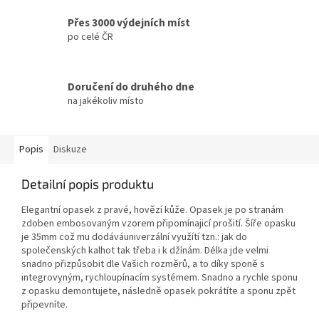
Přes 3000 výdejních míst
po celé ČR
Doručení do druhého dne
na jakékoliv místo
Popis
Diskuze
Detailní popis produktu
Elegantní opasek z pravé, hovězí kůže. Opasek je po stranám
zdoben embosovaným vzorem připomínajicí prošití. Šíře opasku
je 35mm což mu dodáváuniverzální využítí tzn.: jak do
společenských kalhot tak třeba i k džínám. Délka jde velmi
snadno přizpůsobit dle Vašich rozměrů, a to díky sponě s
integrovyným, rychloupínacím systémem. Snadno a rychle sponu
z opasku demontujete, následně opasek pokrátíte a sponu zpět
připevníte.