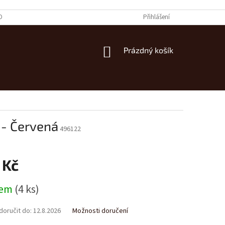
OBNÍCH ÚDAJŮ
Přihlášení
NÁKUPNÍ
Prázdný košík
KOŠÍK
 - Červená
496122
 Kč
dem
(4 ks)
oručit do:
12.8.2026
Možnosti doručení