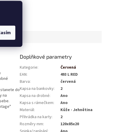
lasím
Doplňkové parametry
Kategorie
:
Červená
u
EAN
:
493 L RED
robné
Barva
:
červená
Kapsa na bankovky
:
2
dostanete do
y na
Kapsa na drobné
:
Ano
 sebe.
Kapsa s rámečkem
:
Ano
ntage"
Materiál
:
Kůže - Jehnětina
Přihrádka na karty
:
2
Rozměry mm
:
120x85x20
Spinka/zapínání
:
Ano