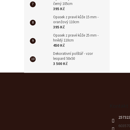
černý 105cm
395 Kč
Opasek z pravé kůže 15 mm -
oranžový 110cm
395 Kč
Opasek z pravé kůže 25 mm -
hnědý 110cm
450 Kč
Dekorativní polštář - vzor
leopard 50x50
3 500 Kč
Z
á
p
a
t
Kontakt
í
25732
60357