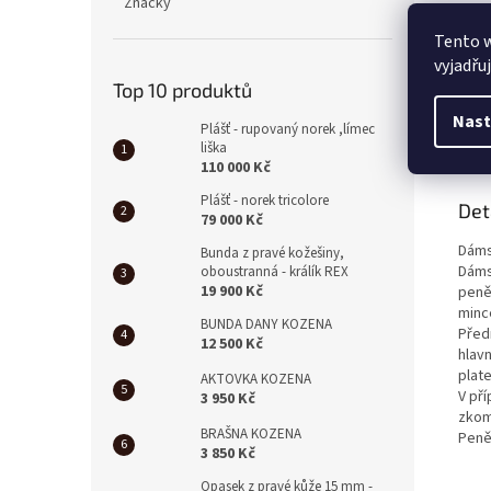
Značky
Tento 
vyjadřu
Top 10 produktů
Nast
Plášť - rupovaný norek ,límec
Popi
liška
110 000 Kč
Plášť - norek tricolore
Det
79 000 Kč
Dáms
Bunda z pravé kožešiny,
Dáms
oboustranná - králík REX
19 900 Kč
peně
minc
BUNDA DANY KOZENA
Před
12 500 Kč
hlav
plate
AKTOVKA KOZENA
V př
3 950 Kč
zkom
BRAŠNA KOZENA
Peně
3 850 Kč
Opasek z pravé kůže 15 mm -