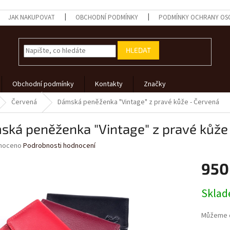
JAK NAKUPOVAT
OBCHODNÍ PODMÍNKY
PODMÍNKY OCHRANY OS
HLEDAT
Obchodní podmínky
Kontakty
Značky
Červená
Dámská peněženka "Vintage" z pravé kůže - Červená
ská peněženka "Vintage" z pravé kůže
né
noceno
Podrobnosti hodnocení
ní
950
u
Měrná
Skla
cena:
ek.
Můžeme d