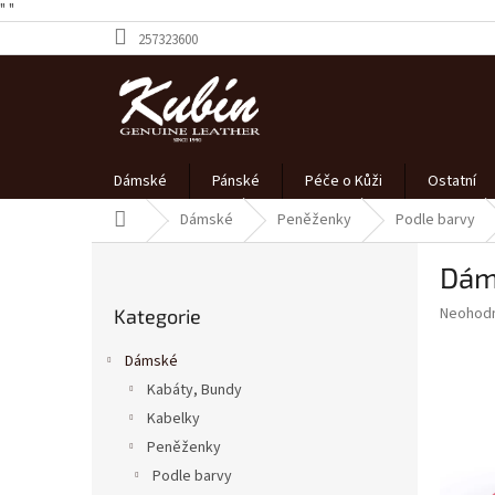
" "
Přejít
257323600
na
obsah
Dámské
Pánské
Péče o Kůži
Ostatní
Domů
Dámské
Peněženky
Podle barvy
P
Dám
o
Přeskočit
s
Průměr
Neohod
Kategorie
kategorie
t
hodnoce
r
produkt
Dámské
a
je
Kabáty, Bundy
0,0
n
z
Kabelky
n
5
í
Peněženky
hvězdič
p
Podle barvy