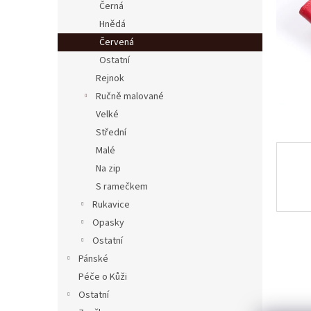
a
Černá
n
Hnědá
e
Červená
l
Ostatní
Rejnok
Ručně malované
Velké
Střední
Malé
Na zip
S ramečkem
Rukavice
Opasky
Ostatní
Pánské
Péče o Kůži
Ostatní