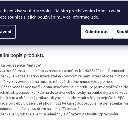
Doručení do druhého dne
web používá soubory cookie. Dalším procházením tohoto webu
na jakékoliv místo
jete souhlas s jejich používáním.. Více informací
zde
.
avení
Odmítnout
Souh
s
Podobné (2)
Diskuze
ailní popis produktu
ká peněženka "Vintage"
ká peněženka klasického vzhledu o rozměrech 120x85x20 mm. Dominanto
ženky je kapsa snadno uzavíratelná kovovým rámem, která je ideální na d
e. Díky kovovému rámu budete mít své drobné mince vždy po ruce.
ní část peněženky tvoří klopna uzavíratelná na druk. Po jejím otevření se 
ních útrob peněženky, kde najdete dva velké fochy na bankovky a dvě kaps
bní kartu a občanský průkaz. Díky tomu budete mít vždy to nejdůležitější u
ípadě potřeby uložení většího množství karet doporučujeme peněženku "Vi
binovat s naším pouzdrem na karty "Extensio".
ženka je vyrobena z jemné jehnětiny s důrazem na kvalitu zpracování.